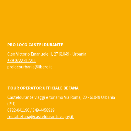
PRO LOCO CASTELDURANTE
C.so Vittorio Emanuele II, 27 61049 - Urbania
+39 0722 317211
prolocourbania@libero.it
TOUR OPERATOR UFFICIALE BEFANA
Casteldurante viaggi e turismo Via Roma, 20 - 61049 Urbania
(PU)
0722-041190
/
349-4458919
festabefana@castelduranteviaggi.it