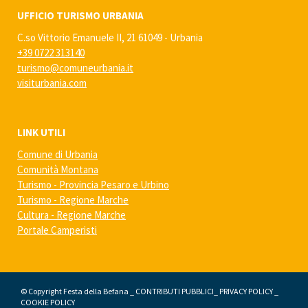
UFFICIO TURISMO URBANIA
C.so Vittorio Emanuele II, 21 61049 - Urbania
+39 0722 313140
turismo@comuneurbania.it
visiturbania.com
LINK UTILI
Comune di Urbania
Comunità Montana
Turismo - Provincia Pesaro e Urbino
Turismo - Regione Marche
Cultura - Regione Marche
Portale Camperisti
© Copyright Festa della Befana _
CONTRIBUTI PUBBLICI
_
PRIVACY POLICY
_
COOKIE POLICY