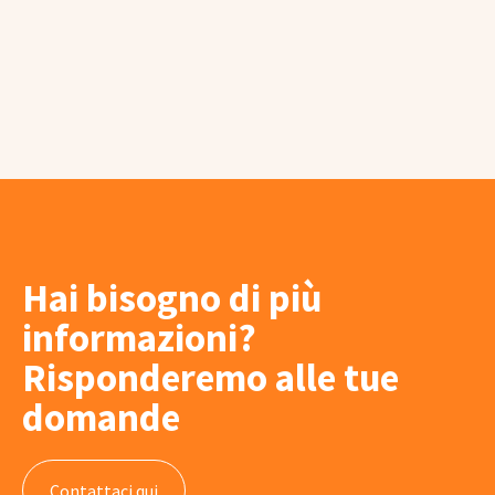
Hai bisogno di più
informazioni?
Risponderemo alle tue
domande
Contattaci qui