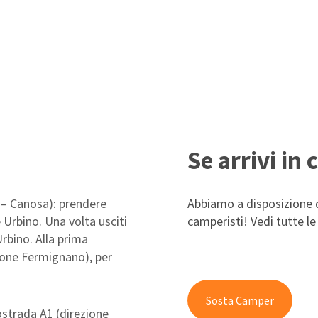
Se arrivi in
 – Canosa): prendere
Abbiamo a disposizione d
e Urbino. Una volta usciti
camperisti! Vedi tutte l
rbino. Alla prima
ione Fermignano), per
Sosta Camper
ostrada A1 (direzione