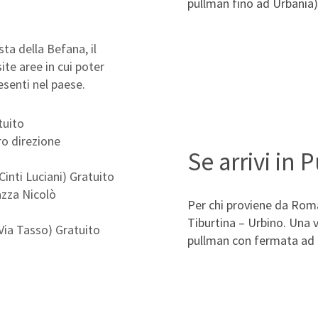
pullman fino ad Urbania)
sta della Befana, il
te aree in cui poter
esenti nel paese.
tuito
ro direzione
Se arrivi in 
inti Luciani) Gratuito
azza Nicolò
Per chi proviene da Roma
Tiburtina – Urbino. Una v
Via Tasso) Gratuito
pullman con fermata ad 