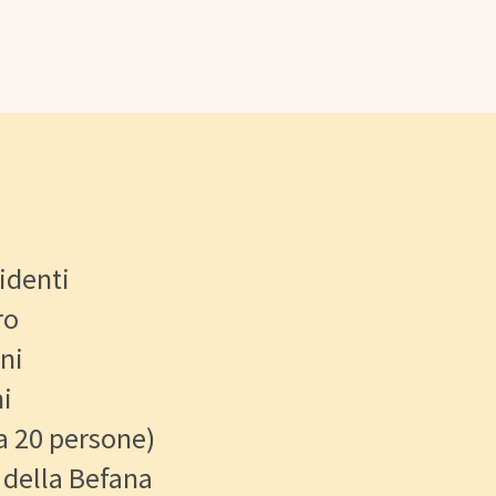
sidenti
ro
ni
ni
a 20 persone)
a della Befana