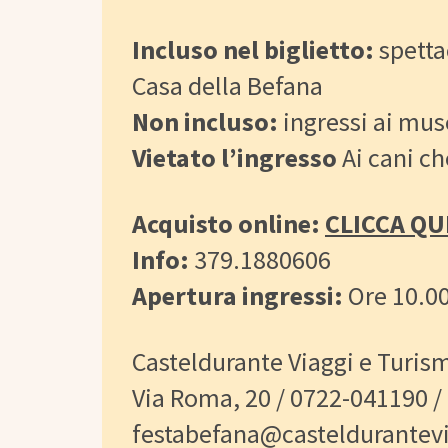
Incluso nel biglietto:
spettac
Casa della Befana
Non incluso:
ingressi ai mus
Vietato l’ingresso
Ai cani ch
Acquisto online:
CLICCA QU
Info:
379.1880606
Apertura ingressi:
Ore 10.0
Casteldurante Viaggi e Turism
Via Roma, 20 / 0722-041190 
festabefana@casteldurantevi