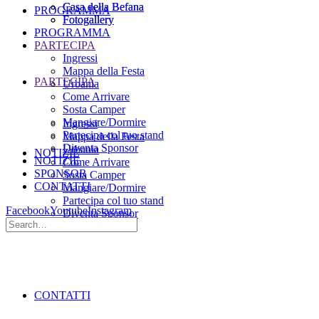
Casa della Befana
Casa della Befana
PROGRAMMA
Fotogallery
Fotogallery
PROGRAMMA
PARTECIPA
Ingressi
Mappa della Festa
PARTECIPA
Urbania
Come Arrivare
Sosta Camper
Mangiare/Dormire
Ingressi
Partecipa col tuo stand
Mappa della Festa
Diventa Sponsor
Urbania
NOTIZIE
NOTIZIE
Come Arrivare
SPONSOR
Sosta Camper
CONTATTI
Mangiare/Dormire
Partecipa col tuo stand
Facebook
Youtube
Instagram
Diventa Sponsor
SPONSOR
CONTATTI