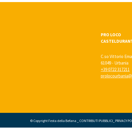
PRO LOCO
CASTELDURAN
C.so Vittorio Ema
61049 - Urbania
+39 0722 317211
prolocourbania@l
© Copyright Festa della Befana _
CONTRIBUTI PUBBLICI
_
PRIVACY PO