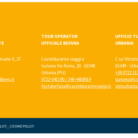
TOUR OPERATOR
UFFICIO T
TE
UFFICIALE BEFANA
URBANIA
nuele II, 27
Casteldurante viaggi e
C.so Vittori
turismo Via Roma, 20 - 61049
61049 - Urb
Urbania (PU)
+39 0722 31
ibero.it
0722-041190
/
349-4458919
turismo@co
festabefana@castelduranteviaggi.it
visiturbani
LICY
_
COOKIE POLICY