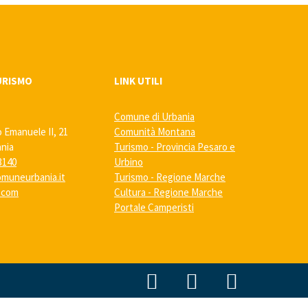
URISMO
LINK UTILI
Comune di Urbania
o Emanuele II, 21
Comunità Montana
ania
Turismo - Provincia Pesaro e
3140
Urbino
muneurbania.it
Turismo - Regione Marche
a.com
Cultura - Regione Marche
Portale Camperisti