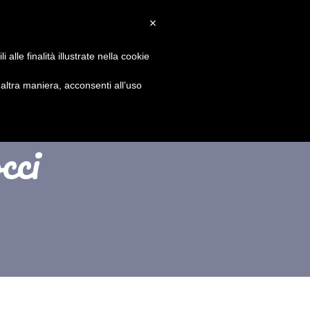
×
PARTECIPA
NOTIZIE
SPONSOR
CONTATTI
alle finalità illustrate nella cookie
ltra maniera, acconsenti all’uso
cci