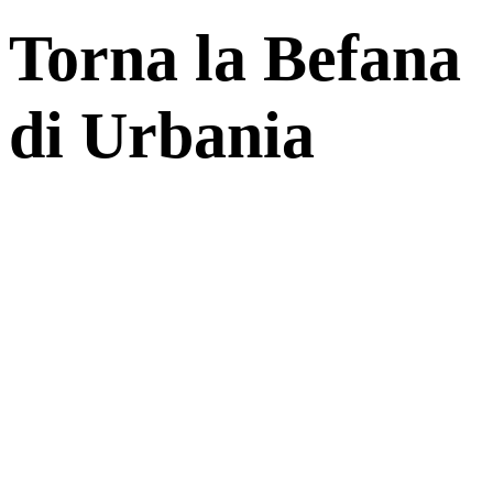
Torna la Befana
di Urbania
3 Gennaio 2022
3 Gennaio 2022
|
in
Senza categoria
|
by
Staff della
Befana