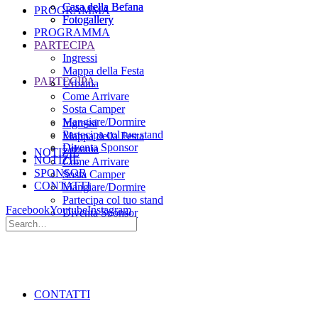
Casa della Befana
Casa della Befana
PROGRAMMA
Fotogallery
Fotogallery
PROGRAMMA
PARTECIPA
Ingressi
Mappa della Festa
PARTECIPA
Urbania
Come Arrivare
Sosta Camper
Mangiare/Dormire
Ingressi
Partecipa col tuo stand
Mappa della Festa
Diventa Sponsor
Urbania
NOTIZIE
NOTIZIE
Come Arrivare
SPONSOR
Sosta Camper
CONTATTI
Mangiare/Dormire
Partecipa col tuo stand
Facebook
Youtube
Instagram
Diventa Sponsor
SPONSOR
CONTATTI