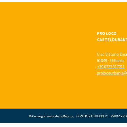
PRO LOCO
CASTELDURAN
C.so Vittorio Ema
61049 - Urbania
+39 0722 317211
prolocourbania@l
© Copyright Festa della Befana _
CONTRIBUTI PUBBLICI
_
PRIVACY PO