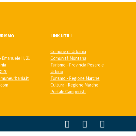
URISMO
LINK UTILI
Comune di Urbania
o Emanuele II, 21
Comunità Montana
ania
Turismo - Provincia Pesaro e
3140
Urbino
muneurbania.it
Turismo - Regione Marche
a.com
Cultura - Regione Marche
Portale Camperisti