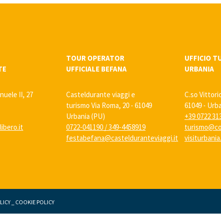
TOUR OPERATOR
UFFICIO T
TE
UFFICIALE BEFANA
URBANIA
nuele II, 27
Casteldurante viaggi e
C.so Vittori
turismo Via Roma, 20 - 61049
61049 - Urb
Urbania (PU)
+39 0722 31
ibero.it
0722-041190
/
349-4458919
turismo@co
festabefana@castelduranteviaggi.it
visiturbani
LICY
_
COOKIE POLICY