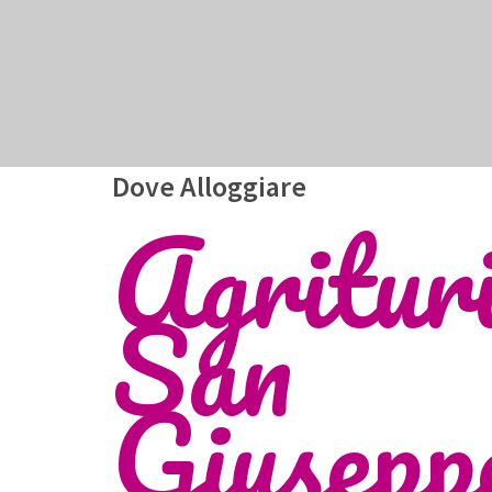
Dove Alloggiare
Agritur
San
Giusepp