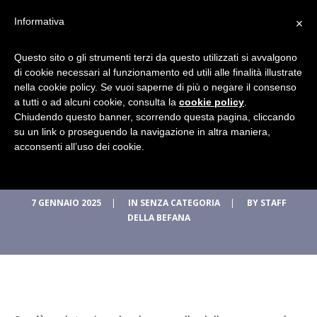
×
Informativa
Questo sito o gli strumenti terzi da questo utilizzati si avvalgono
La Befana di Urbania
di cookie necessari al funzionamento ed utili alle finalità illustrate
nella cookie policy. Se vuoi saperne di più o negare il consenso
a tutti o ad alcuni cookie, consulta la
cookie policy
.
saluta tutti e da
Chiudendo questo banner, scorrendo questa pagina, cliccando
su un link o proseguendo la navigazione in altra maniera,
appuntamento al 2026
acconsenti all’uso dei cookie.
7 GENNAIO 2025
|
IN
SENZA CATEGORIA
|
BY
STAFF
DELLA BEFANA