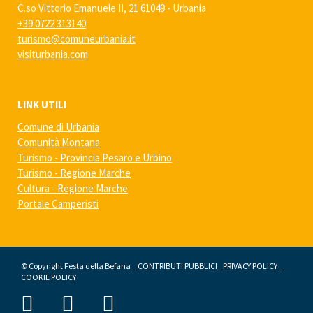
C.so Vittorio Emanuele II, 21 61049 - Urbania
+39 0722 313140
turismo@comuneurbania.it
visiturbania.com
LINK UTILI
Comune di Urbania
Comunità Montana
Turismo - Provincia Pesaro e Urbino
Turismo - Regione Marche
Cultura - Regione Marche
Portale Camperisti
© Copyright Festa della Befana _
CONTRIBUTI PUBBLICI
_
PRIVACY POLICY
_
COOKIE POLICY