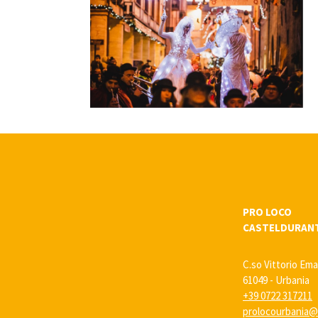
PRO LOCO
CASTELDURAN
C.so Vittorio Ema
61049 - Urbania
+39 0722 317211
prolocourbania@l