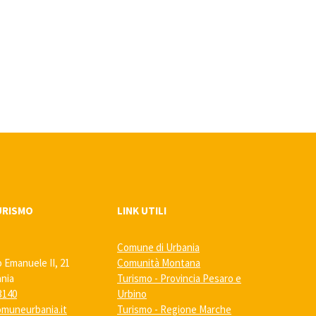
URISMO
LINK UTILI
Comune di Urbania
o Emanuele II, 21
Comunità Montana
ania
Turismo - Provincia Pesaro e
3140
Urbino
muneurbania.it
Turismo - Regione Marche