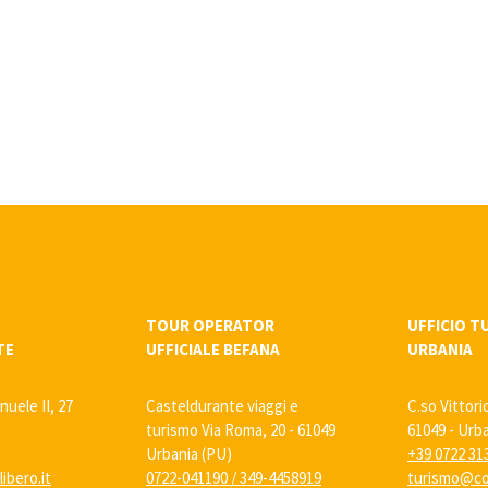
TOUR OPERATOR
UFFICIO T
TE
UFFICIALE BEFANA
URBANIA
nuele II, 27
Casteldurante viaggi e
C.so Vittori
turismo Via Roma, 20 - 61049
61049 - Urb
Urbania (PU)
+39 0722 31
ibero.it
0722-041190
/
349-4458919
turismo@co