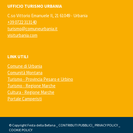
UFFICIO TURISMO URBANIA
C.so Vittorio Emanuele II, 21 61049 - Urbania
+39 0722 313140
turismo@comuneurbania.it
visiturbania.com
LINK UTILI
Comune di Urbania
Comunità Montana
Turismo - Provincia Pesaro e Urbino
Turismo - Regione Marche
Cultura - Regione Marche
Portale Camperisti
© Copyright Festa della Befana _
CONTRIBUTI PUBBLICI
_
PRIVACY POLICY
_
COOKIE POLICY