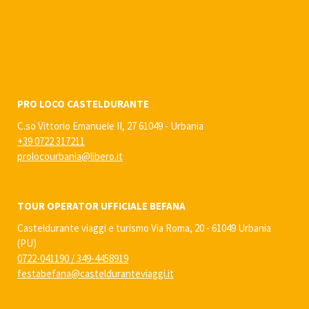
PRO LOCO CASTELDURANTE
C.so Vittorio Emanuele II, 27 61049 - Urbania
+39 0722 317211
prolocourbania@libero.it
TOUR OPERATOR UFFICIALE BEFANA
Casteldurante viaggi e turismo Via Roma, 20 - 61049 Urbania
(PU)
0722-041190
/
349-4458919
festabefana@castelduranteviaggi.it