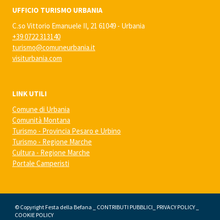
UFFICIO TURISMO URBANIA
C.so Vittorio Emanuele II, 21 61049 - Urbania
+39 0722 313140
turismo@comuneurbania.it
visiturbania.com
LINK UTILI
Comune di Urbania
Comunità Montana
Turismo - Provincia Pesaro e Urbino
Turismo - Regione Marche
Cultura - Regione Marche
Portale Camperisti
© Copyright Festa della Befana _
CONTRIBUTI PUBBLICI
_
PRIVACY POLICY
_
COOKIE POLICY