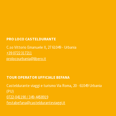
PRO LOCO CASTELDURANTE
C.so Vittorio Emanuele II, 27 61049 - Urbania
+39 0722 317211
prolocourbania@libero.it
TOUR OPERATOR UFFICIALE BEFANA
Casteldurante viaggi e turismo Via Roma, 20 - 61049 Urbania
(PU)
0722-041190
/
349-4458919
festabefana@castelduranteviaggi.it