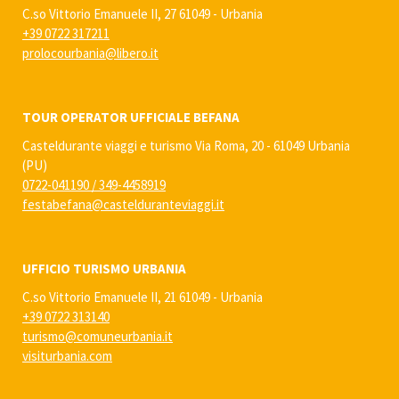
C.so Vittorio Emanuele II, 27 61049 - Urbania
+39 0722 317211
prolocourbania@libero.it
TOUR OPERATOR UFFICIALE BEFANA
Casteldurante viaggi e turismo Via Roma, 20 - 61049 Urbania
(PU)
0722-041190
/
349-4458919
festabefana@castelduranteviaggi.it
UFFICIO TURISMO URBANIA
C.so Vittorio Emanuele II, 21 61049 - Urbania
+39 0722 313140
turismo@comuneurbania.it
visiturbania.com