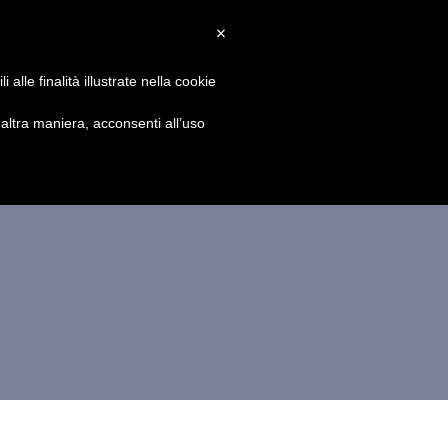
×
PARTECIPA
NOTIZIE
SPONSOR
CONTATTI
alle finalità illustrate nella cookie
ltra maniera, acconsenti all’uso