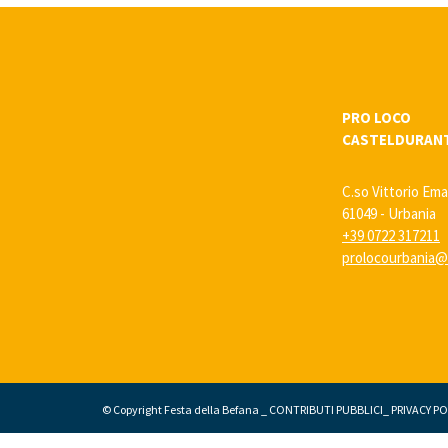
PRO LOCO
CASTELDURAN
C.so Vittorio Ema
61049 - Urbania
+39 0722 317211
prolocourbania@l
© Copyright Festa della Befana _
CONTRIBUTI PUBBLICI
_
PRIVACY PO