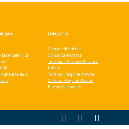
URISMO
LINK UTILI
Comune di Urbania
o Emanuele II, 21
Comunità Montana
ania
Turismo - Provincia Pesaro e
3140
Urbino
muneurbania.it
Turismo - Regione Marche
a.com
Cultura - Regione Marche
Portale Camperisti