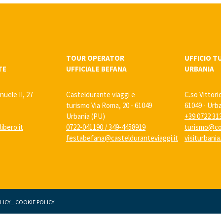
TOUR OPERATOR
UFFICIO T
TE
UFFICIALE BEFANA
URBANIA
nuele II, 27
Casteldurante viaggi e
C.so Vittori
turismo Via Roma, 20 - 61049
61049 - Urb
Urbania (PU)
+39 0722 31
ibero.it
0722-041190
/
349-4458919
turismo@co
festabefana@castelduranteviaggi.it
visiturbani
LICY
_
COOKIE POLICY