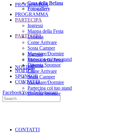
Casa della Befana
Casa della Befana
PROGRAMMA
Fotogallery
Fotogallery
PROGRAMMA
PARTECIPA
Ingressi
Mappa della Festa
PARTECIPA
Urbania
Come Arrivare
Sosta Camper
Mangiare/Dormire
Ingressi
Partecipa col tuo stand
Mappa della Festa
Diventa Sponsor
Urbania
NOTIZIE
NOTIZIE
Come Arrivare
SPONSOR
Sosta Camper
CONTATTI
Mangiare/Dormire
Partecipa col tuo stand
Facebook
Youtube
Instagram
Diventa Sponsor
SPONSOR
CONTATTI