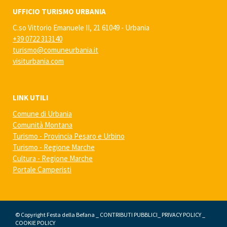
UFFICIO TURISMO URBANIA
C.so Vittorio Emanuele II, 21 61049 - Urbania
+39 0722 313140
turismo@comuneurbania.it
visiturbania.com
LINK UTILI
Comune di Urbania
Comunità Montana
Turismo - Provincia Pesaro e Urbino
Turismo - Regione Marche
Cultura - Regione Marche
Portale Camperisti
© Copyright Festa della Befana _
CONTRIBUTI PUBBLICI
_
PRIVACY POLICY
_
COOKIE POLICY