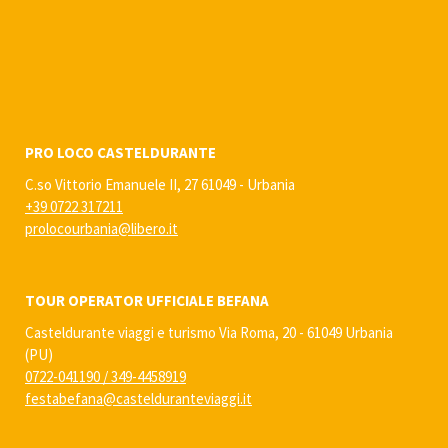
PRO LOCO CASTELDURANTE
C.so Vittorio Emanuele II, 27 61049 - Urbania
+39 0722 317211
prolocourbania@libero.it
TOUR OPERATOR UFFICIALE BEFANA
Casteldurante viaggi e turismo Via Roma, 20 - 61049 Urbania
(PU)
0722-041190
/
349-4458919
festabefana@castelduranteviaggi.it