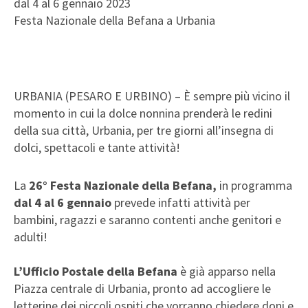
dal 4 al 6 gennaio 2023
Festa Nazionale della Befana a Urbania
URBANIA (PESARO E URBINO) – È sempre più vicino il
momento in cui la dolce nonnina prenderà le redini
della sua città, Urbania, per tre giorni all’insegna di
dolci, spettacoli e tante attività!
La
26° Festa Nazionale della Befana,
in programma
dal 4 al 6 gennaio
prevede infatti attività per
bambini, ragazzi e saranno contenti anche genitori e
adulti!
L’Ufficio Postale della Befana
è già apparso nella
Piazza centrale di Urbania, pronto ad accogliere le
letterine dei piccoli ospiti che vorranno chiedere doni e