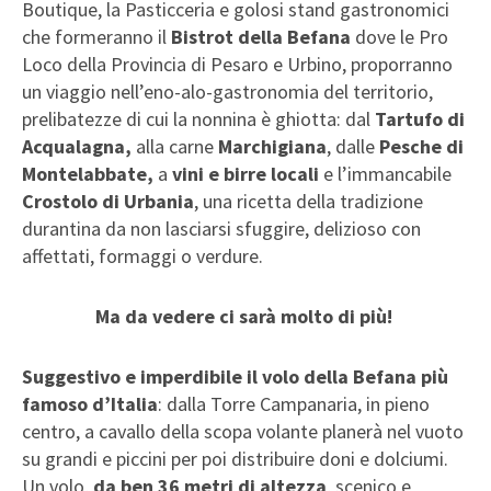
Boutique, la Pasticceria e golosi stand gastronomici
che formeranno il
Bistrot della Befana
dove le
Pro
Loco della Provincia di Pesaro e Urbino, proporranno
un viaggio nell’eno-alo-gastronomia del territorio,
prelibatezze di cui la nonnina è ghiotta: dal
Tartufo di
Acqualagna,
alla carne
Marchigiana
, dalle
Pesche di
Montelabbate,
a
vini e birre locali
e l’immancabile
Crostolo di Urbania
, una ricetta della tradizione
durantina da non lasciarsi sfuggire, delizioso con
affettati, formaggi o verdure.
Ma da vedere ci sarà molto di più!
Suggestivo e imperdibile il volo della Befana più
famoso d’Italia
: dalla Torre Campanaria, in pieno
centro, a cavallo della scopa volante planerà nel vuoto
su grandi e piccini per poi distribuire doni e dolciumi.
Un volo,
da ben 36 metri di altezza
, scenico e