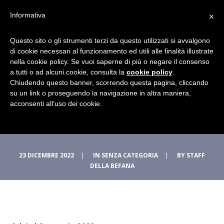
×
Informativa
La Befana si sta
Questo sito o gli strumenti terzi da questo utilizzati si avvalgono
di cookie necessari al funzionamento ed utili alle finalità illustrate
nella cookie policy. Se vuoi saperne di più o negare il consenso
preparando ad una
a tutti o ad alcuni cookie, consulta la
cookie policy
.
Chiudendo questo banner, scorrendo questa pagina, cliccando
Festa Magica nella
su un link o proseguendo la navigazione in altra maniera,
acconsenti all’uso dei cookie.
sua città: Urbania
23 DICEMBRE 2022
|
IN
SENZA CATEGORIA
|
BY
STAFF
DELLA BEFANA