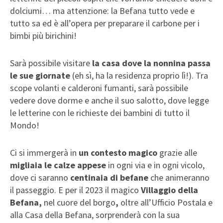
dolciumi… ma attenzione: la Befana tutto vede e
tutto sa ed è all’opera per preparare il carbone per i
bimbi più birichini!
Sarà possibile visitare
la casa dove la nonnina passa
le sue giornate
(eh sì, ha la residenza proprio lì!). Tra
scope volanti e calderoni fumanti, sarà possibile
vedere dove dorme e anche il suo salotto, dove legge
le letterine con le richieste dei bambini di tutto il
Mondo!
Ci si immergerà in
un contesto magico
grazie alle
migliaia le calze appese
in ogni via e in ogni vicolo,
dove ci saranno
centinaia di befane
che animeranno
il passeggio. E per il 2023 il magico
Villaggio della
Befana,
nel cuore del borgo
,
oltre all’Ufficio Postala e
alla Casa della Befana, sorprenderà con la sua