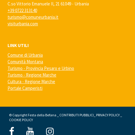
C.so Vittorio Emanuele II, 21 61049 - Urbania
+39 0722 313140
turismo@comuneurbania.it
visiturbania.com
LINK UTILI
Comune di Urbania
Comunità Montana
Turismo - Provincia Pesaro e Urbino
Turismo - Regione Marche
Cultura - Regione Marche
Portale Camperisti
© Copyright Festa della Befana _
CONTRIBUTI PUBBLICI
_
PRIVACY POLICY
_
COOKIE POLICY