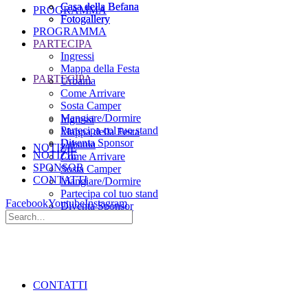
Casa della Befana
Casa della Befana
PROGRAMMA
Fotogallery
Fotogallery
PROGRAMMA
PARTECIPA
Ingressi
Mappa della Festa
PARTECIPA
Urbania
Come Arrivare
Sosta Camper
Mangiare/Dormire
Ingressi
Partecipa col tuo stand
Mappa della Festa
Diventa Sponsor
Urbania
NOTIZIE
NOTIZIE
Come Arrivare
SPONSOR
Sosta Camper
CONTATTI
Mangiare/Dormire
Partecipa col tuo stand
Facebook
Youtube
Instagram
Diventa Sponsor
SPONSOR
CONTATTI