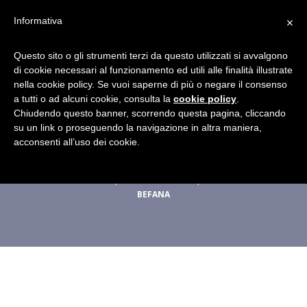
×
Informativa
Questo sito o gli strumenti terzi da questo utilizzati si avvalgono
di cookie necessari al funzionamento ed utili alle finalità illustrate
nella cookie policy. Se vuoi saperne di più o negare il consenso
Concorso Instagram
a tutti o ad alcuni cookie, consulta la
cookie policy
.
Chiudendo questo banner, scorrendo questa pagina, cliccando
2017
su un link o proseguendo la navigazione in altra maniera,
acconsenti all’uso dei cookie.
28 DICEMBRE 2016
|
IN
CONCORSI
|
BY
STAFF DELLA
BEFANA