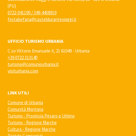
(PU)
0722-041190
/
349-4458919
festabefana@castelduranteviaggi.it
UFFICIO TURISMO URBANIA
C.so Vittorio Emanuele II, 21 61049 - Urbania
+39 0722 313140
turismo@comuneurbania.it
visiturbania.com
LINK UTILI
Comune di Urbania
Comunità Montana
Turismo - Provincia Pesaro e Urbino
Turismo - Regione Marche
Cultura - Regione Marche
Portale Camperisti