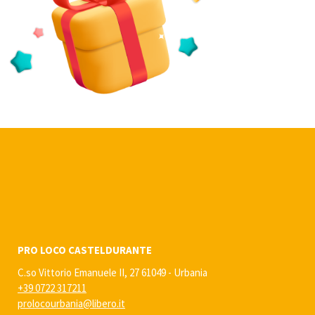
PRO LOCO CASTELDURANTE
C.so Vittorio Emanuele II, 27 61049 - Urbania
+39 0722 317211
prolocourbania@libero.it